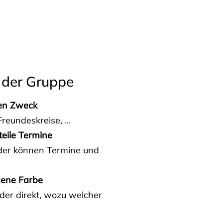
 der Gruppe
den Zweck
reundeskreise, ...
teile Termine
eder können Termine und
gene Farbe
der direkt, wozu welcher