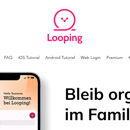
FAQ
iOS Tutorial
Android Tutorial
Web Login
Premium
Bleib or
im Famil