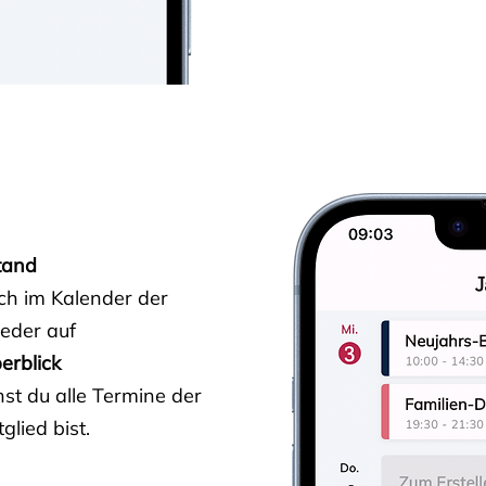
tand
ich im Kalender der
ieder auf
erblick
st du alle Termine der
glied bist.