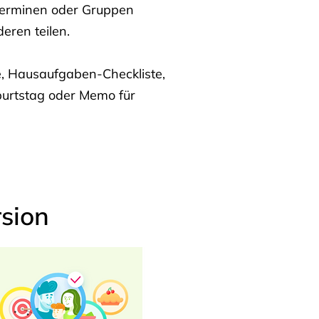
Terminen oder Gruppen
eren teilen.
te, Hausaufgaben-Checkliste,
burtstag oder Memo für
sion