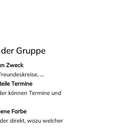
 der Gruppe
den Zweck
reundeskreise, ...
teile Termine
eder können Termine und
gene Farbe
der direkt, wozu welcher