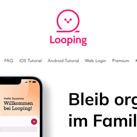
FAQ
iOS Tutorial
Android Tutorial
Web Login
Premium
Bleib or
im Famil