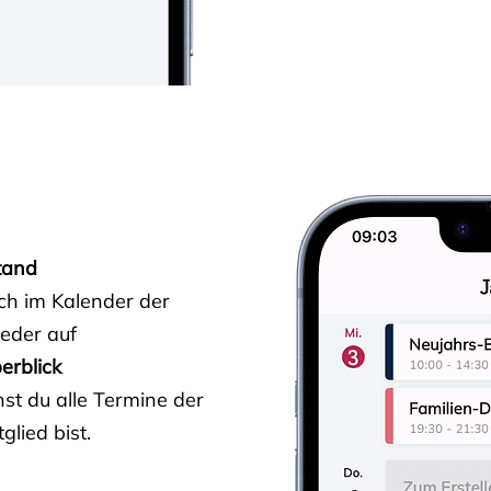
tand
ich im Kalender der
ieder auf
erblick
st du alle Termine der
glied bist.