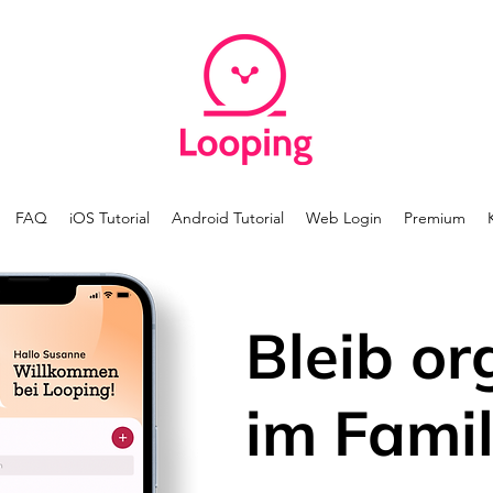
FAQ
iOS Tutorial
Android Tutorial
Web Login
Premium
Bleib or
im Famil