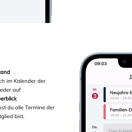
tand
ich im Kalender der
ieder auf
erblick
st du alle Termine der
glied bist.