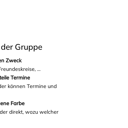
 der Gruppe
den Zweck
reundeskreise, ...
teile Termine
eder können Termine und
gene Farbe
der direkt, wozu welcher