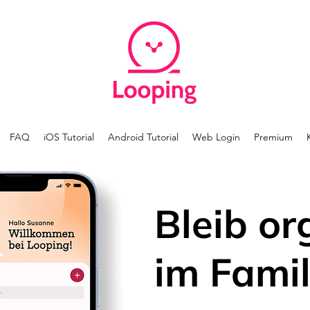
FAQ
iOS Tutorial
Android Tutorial
Web Login
Premium
Bleib or
im Famil