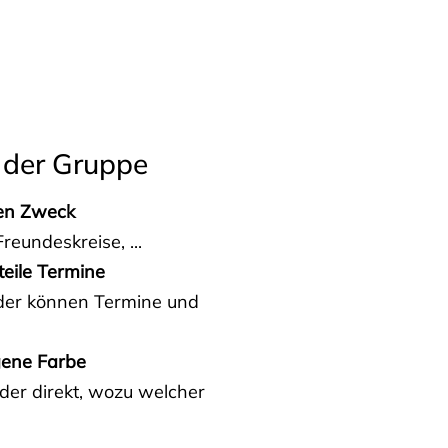
 der Gruppe
den Zweck
reundeskreise, ...
teile Termine
eder können Termine und
gene Farbe
der direkt, wozu welcher