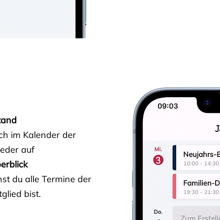
tand
ich im Kalender der
ieder auf
erblick
st du alle Termine der
glied bist.