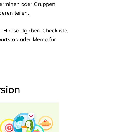
Terminen oder Gruppen
eren teilen.
te, Hausaufgaben-Checkliste,
burtstag oder Memo für
sion