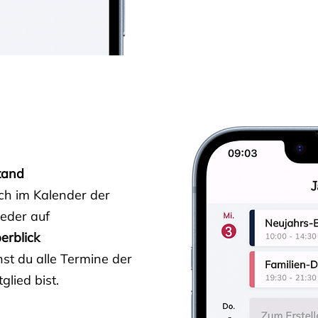
tand
ich im Kalender der
ieder auf
erblick
st du alle Termine der
glied bist.