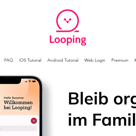
FAQ
iOS Tutorial
Android Tutorial
Web Login
Premium
Bleib or
im Famil