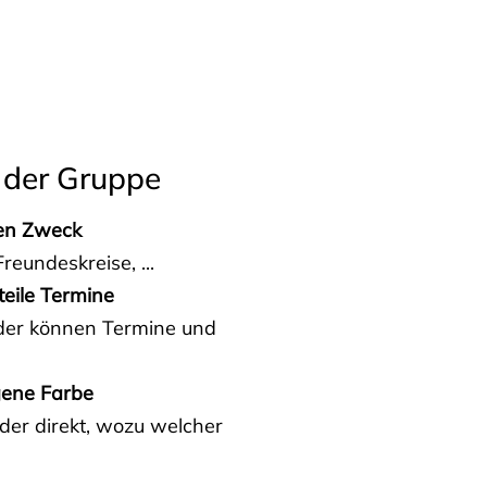
 der Gruppe
den Zweck
reundeskreise, ...
teile Termine
eder können Termine und
gene Farbe
der direkt, wozu welcher