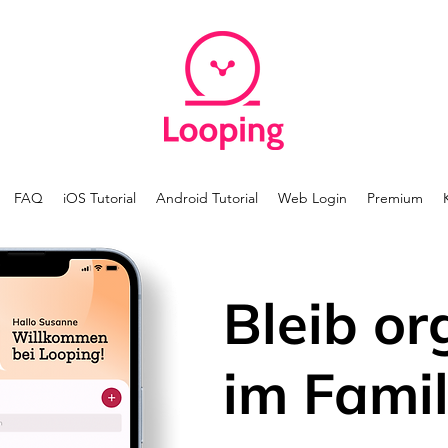
FAQ
iOS Tutorial
Android Tutorial
Web Login
Premium
Bleib or
im Famil