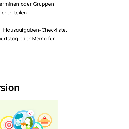
Terminen oder Gruppen
eren teilen.
te, Hausaufgaben-Checkliste,
burtstag oder Memo für
sion