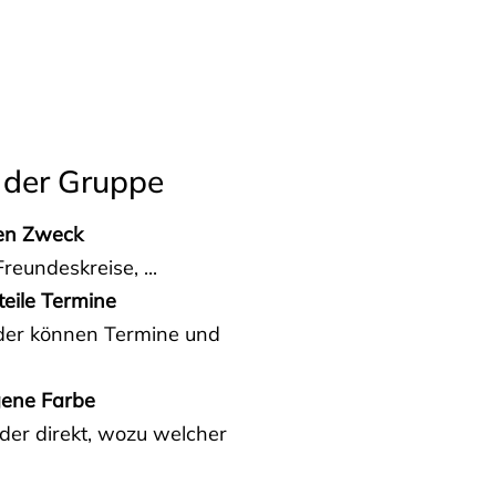
 der Gruppe
den Zweck
reundeskreise, ...
teile Termine
eder können Termine und
gene Farbe
der direkt, wozu welcher