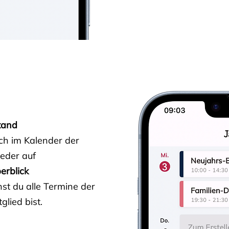
tand
ich im Kalender der
ieder auf
erblick
st du alle Termine der
glied bist.