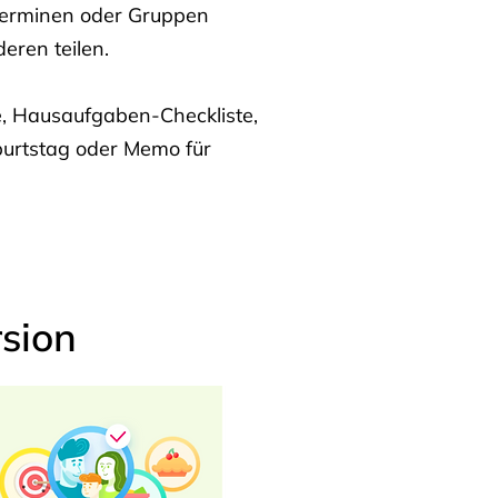
Terminen oder Gruppen
eren teilen.
te, Hausaufgaben-Checkliste,
burtstag oder Memo für
sion