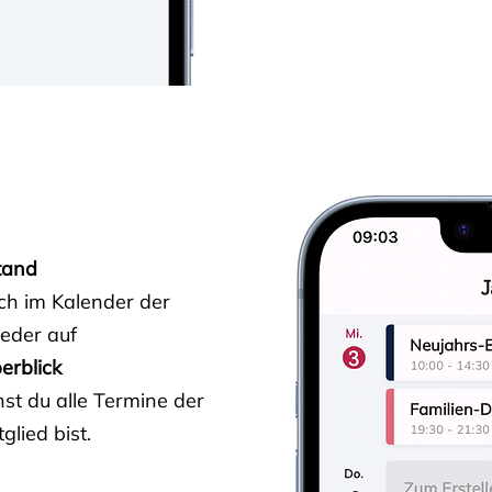
tand
ich im Kalender der
ieder auf
erblick
st du alle Termine der
glied bist.