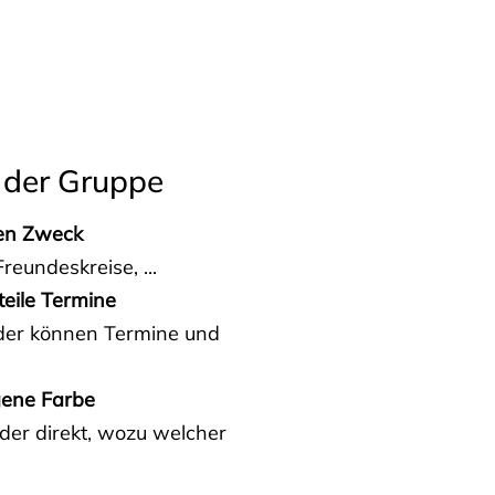
 der Gruppe
den Zweck
reundeskreise, ...
teile Termine
eder können Termine und
gene Farbe
der direkt, wozu welcher