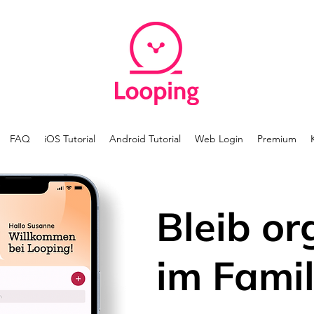
FAQ
iOS Tutorial
Android Tutorial
Web Login
Premium
Bleib or
im Famil