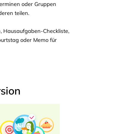
Terminen oder Gruppen
eren teilen.
te, Hausaufgaben-Checkliste,
burtstag oder Memo für
sion