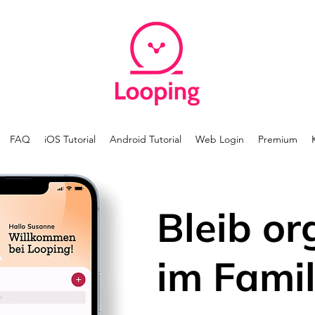
FAQ
iOS Tutorial
Android Tutorial
Web Login
Premium
Bleib or
im Famil