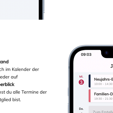
tand
ich im Kalender der
ieder auf
erblick
st du alle Termine der
glied bist.