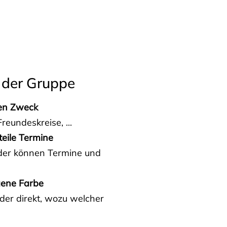
 der Gruppe
den Zweck
reundeskreise, ...
teile Termine
eder können Termine und
gene Farbe
der direkt, wozu welcher