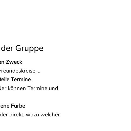
 der Gruppe
den Zweck
reundeskreise, ...
teile Termine
eder können Termine und
gene Farbe
der direkt, wozu welcher