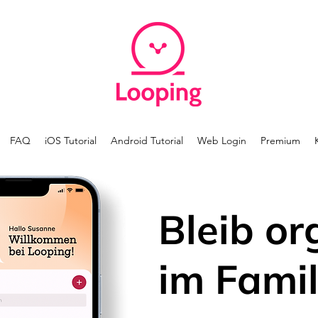
FAQ
iOS Tutorial
Android Tutorial
Web Login
Premium
Bleib or
im Famil