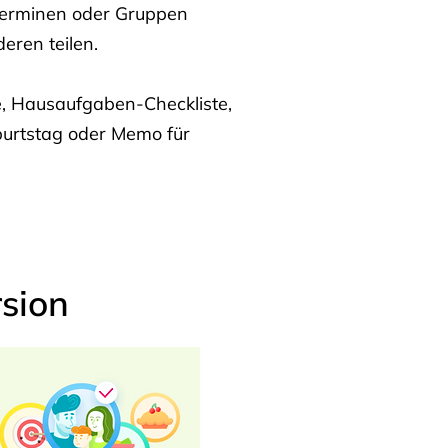
Terminen oder Gruppen
eren teilen.
te, Hausaufgaben-Checkliste,
burtstag oder Memo für
sion