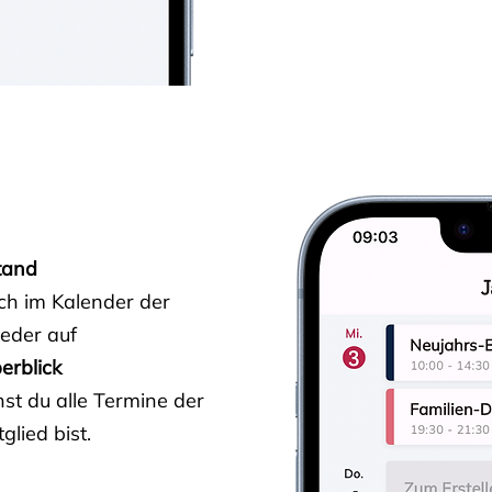
tand
ich im Kalender der
ieder auf
erblick
st du alle Termine der
glied bist.