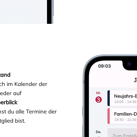
tand
ich im Kalender der
ieder auf
erblick
st du alle Termine der
glied bist.