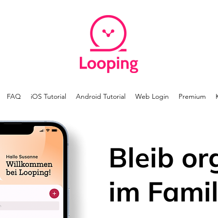
FAQ
iOS Tutorial
Android Tutorial
Web Login
Premium
Bleib or
im Famil