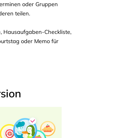
Terminen oder Gruppen
eren teilen.
te, Hausaufgaben-Checkliste,
burtstag oder Memo für
sion