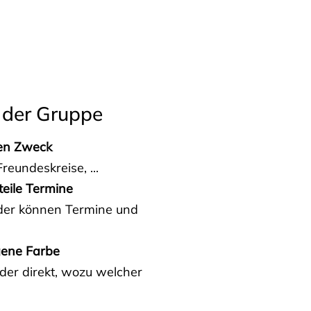
 der Gruppe
den Zweck
reundeskreise, ...
teile Termine
eder können Termine und
gene Farbe
der direkt, wozu welcher