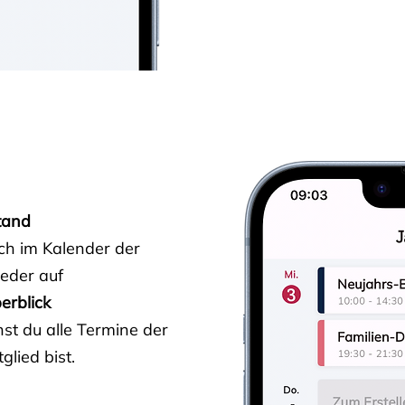
tand
ich im Kalender der
ieder auf
erblick
st du alle Termine der
glied bist.