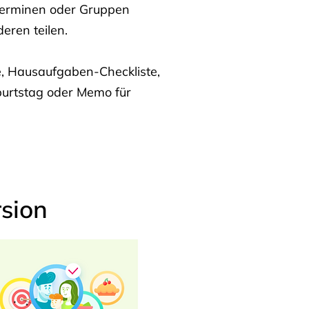
Terminen oder Gruppen
eren teilen.
te, Hausaufgaben-Checkliste,
burtstag oder Memo für
sion