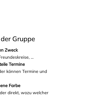
 der Gruppe
den Zweck
reundeskreise, ...
teile Termine
eder können Termine und
gene Farbe
der direkt, wozu welcher