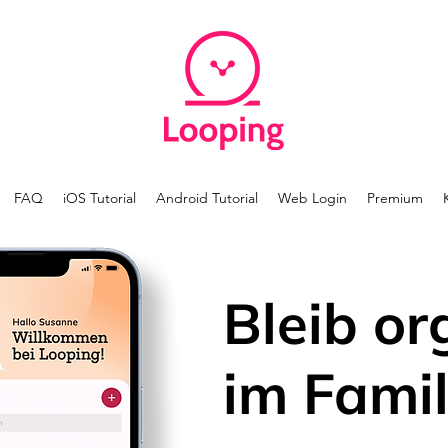
FAQ
iOS Tutorial
Android Tutorial
Web Login
Premium
Bleib or
im Famil