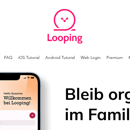
FAQ
iOS Tutorial
Android Tutorial
Web Login
Premium
Bleib or
im Famil