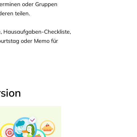
Terminen oder Gruppen
eren teilen.
te, Hausaufgaben-Checkliste,
burtstag oder Memo für
sion