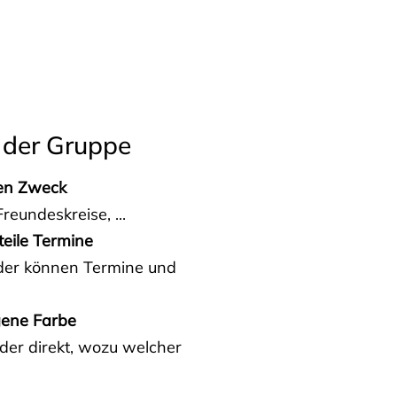
 der Gruppe
den Zweck
reundeskreise, ...
teile Termine
eder können Termine und
gene Farbe
der direkt, wozu welcher