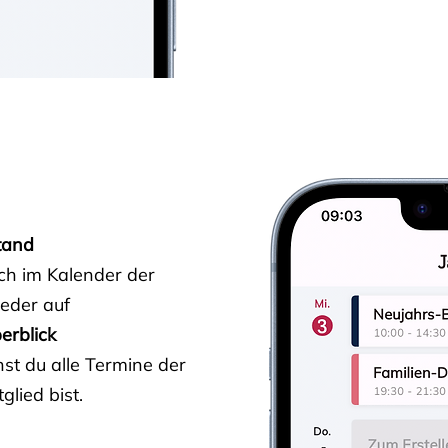
tand
ich im Kalender der
ieder auf
erblick
st du alle Termine der
glied bist.