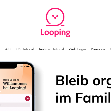
FAQ
iOS Tutorial
Android Tutorial
Web Login
Premium
Bleib or
im Famil