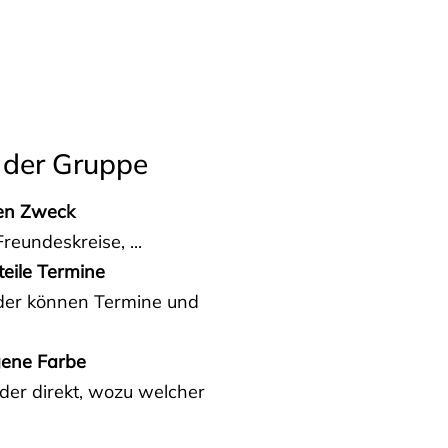
 der Gruppe
den Zweck
reundeskreise, ...
teile Termine
eder können Termine und
gene Farbe
der direkt, wozu welcher