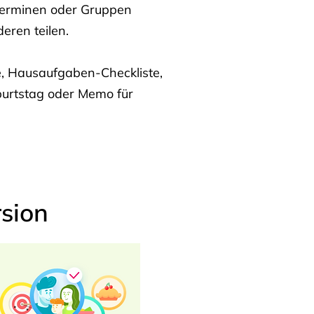
Terminen oder Gruppen
eren teilen.
te, Hausaufgaben-Checkliste,
burtstag oder Memo für
sion