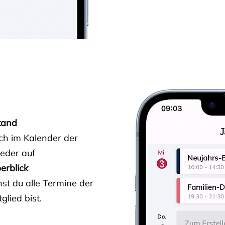
tand
ich im Kalender der
ieder auf
erblick
st du alle Termine der
glied bist.