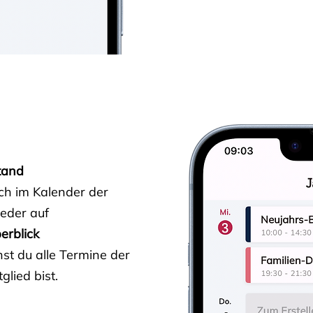
tand
ich im Kalender der
ieder auf
erblick
st du alle Termine der
glied bist.