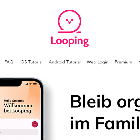
FAQ
iOS Tutorial
Android Tutorial
Web Login
Premium
Bleib or
im Famil