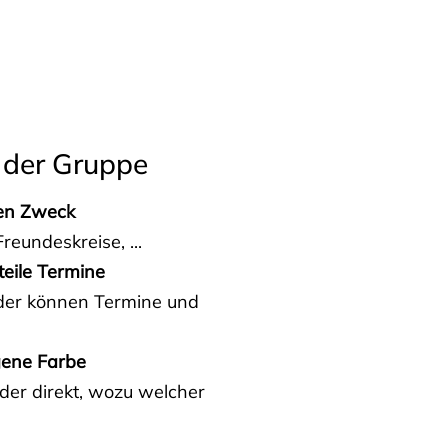
 der Gruppe
den Zweck
reundeskreise, ...
teile Termine
eder können Termine und
gene Farbe
der direkt, wozu welcher