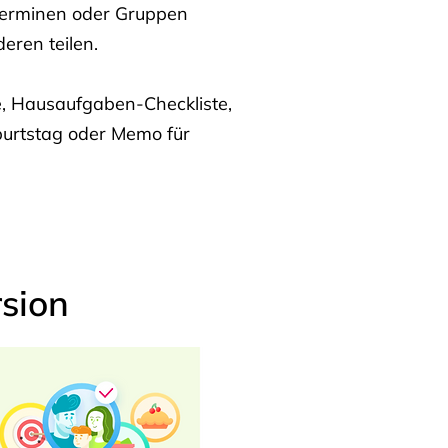
Terminen oder Gruppen
eren teilen.
te, Hausaufgaben-Checkliste,
burtstag oder Memo für
sion