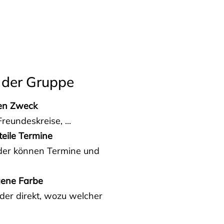
 der Gruppe
den Zweck
reundeskreise, ...
teile Termine
eder können Termine und
gene Farbe
der direkt, wozu welcher