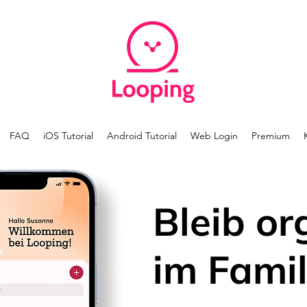
FAQ
iOS Tutorial
Android Tutorial
Web Login
Premium
Bleib or
im Famil