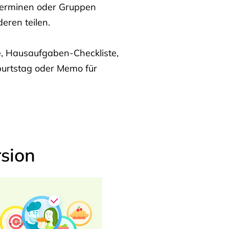
Terminen oder Gruppen
eren teilen.
te, Hausaufgaben-Checkliste,
burtstag oder Memo für
sion