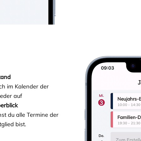
tand
ich im Kalender der
ieder auf
erblick
st du alle Termine der
glied bist.