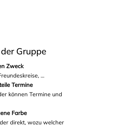
 der Gruppe
den Zweck
reundeskreise, ...
teile Termine
eder können Termine und
gene Farbe
der direkt, wozu welcher