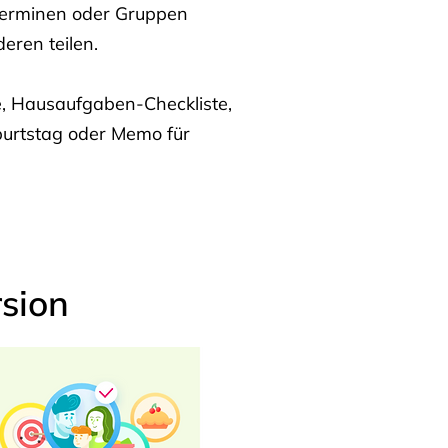
Terminen oder Gruppen
eren teilen.
te, Hausaufgaben-Checkliste,
burtstag oder Memo für
sion