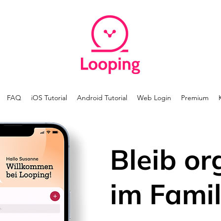
FAQ
iOS Tutorial
Android Tutorial
Web Login
Premium
Bleib or
im Famil