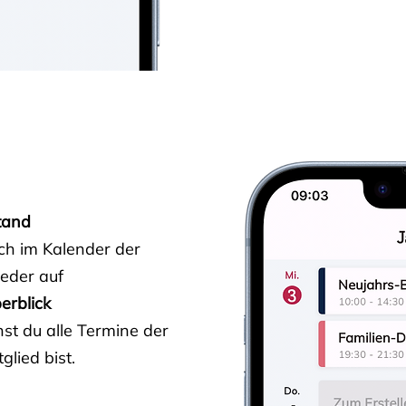
tand
ich im Kalender der
ieder auf
erblick
st du alle Termine der
glied bist.