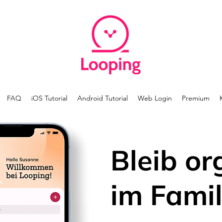
FAQ
iOS Tutorial
Android Tutorial
Web Login
Premium
Bleib or
im Famil