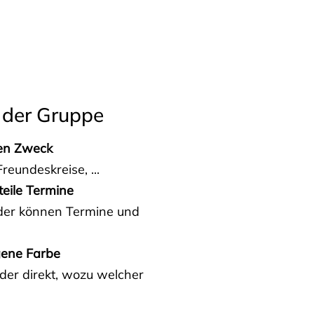
 der Gruppe
den Zweck
reundeskreise, ...
teile Termine
eder können Termine und
gene Farbe
der direkt, wozu welcher