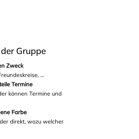
 der Gruppe
den Zweck
reundeskreise, ...
teile Termine
eder können Termine und
gene Farbe
der direkt, wozu welcher