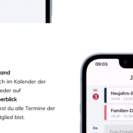
tand
ich im Kalender der
ieder auf
erblick
st du alle Termine der
glied bist.