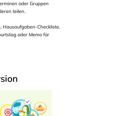
Terminen oder Gruppen
eren teilen.
te, Hausaufgaben-Checkliste,
burtstag oder Memo für
sion