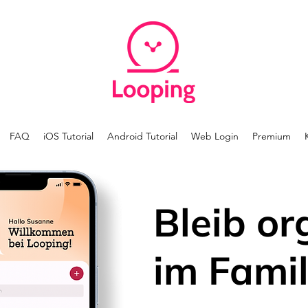
FAQ
iOS Tutorial
Android Tutorial
Web Login
Premium
Bleib or
im Famil