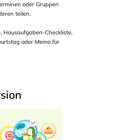
Terminen oder Gruppen
eren teilen.
te, Hausaufgaben-Checkliste,
burtstag oder Memo für
sion