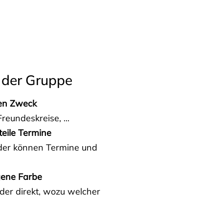
 der Gruppe
den Zweck
reundeskreise, ...
teile Termine
eder können Termine und
gene Farbe
der direkt, wozu welcher