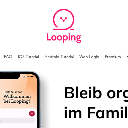
FAQ
iOS Tutorial
Android Tutorial
Web Login
Premium
Bleib or
im Famil