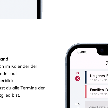
tand
ich im Kalender der
ieder auf
erblick
st du alle Termine der
glied bist.