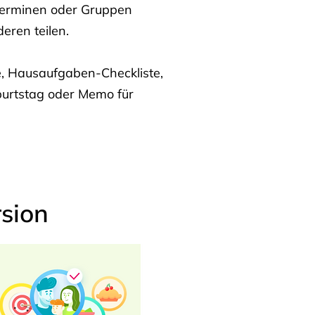
Terminen oder Gruppen
eren teilen.
te, Hausaufgaben-Checkliste,
burtstag oder Memo für
sion