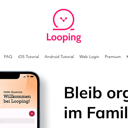
FAQ
iOS Tutorial
Android Tutorial
Web Login
Premium
Bleib or
im Famil