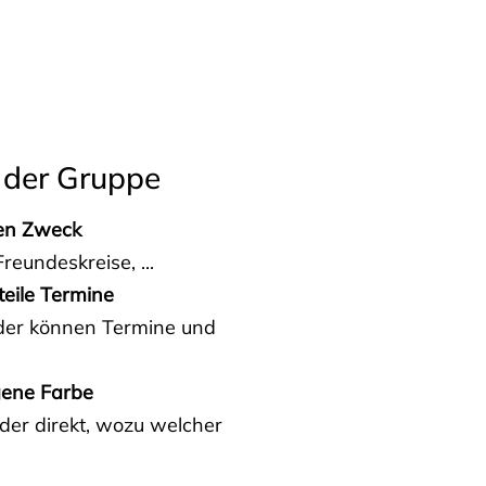
 der Gruppe
den Zweck
reundeskreise, ...
teile Termine
eder können Termine und
gene Farbe
der direkt, wozu welcher