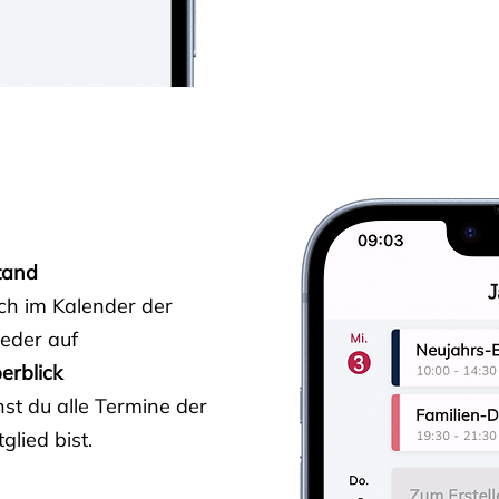
tand
ich im Kalender der
ieder auf
erblick
st du alle Termine der
glied bist.