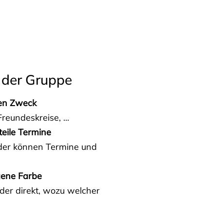
 der Gruppe
den Zweck
reundeskreise, ...
teile Termine
eder können Termine und
gene Farbe
der direkt, wozu welcher