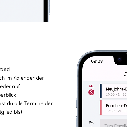
tand
ich im Kalender der
ieder auf
erblick
st du alle Termine der
glied bist.