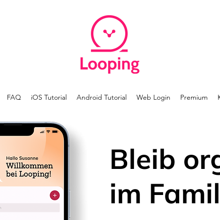
FAQ
iOS Tutorial
Android Tutorial
Web Login
Premium
Bleib or
im Famil