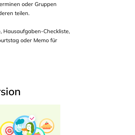
Terminen oder Gruppen
eren teilen.
te, Hausaufgaben-Checkliste,
burtstag oder Memo für
sion