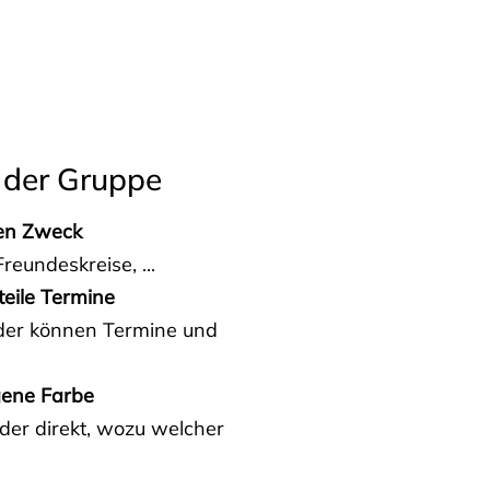
 der Gruppe
den Zweck
reundeskreise, ...
teile Termine
eder können Termine und
gene Farbe
der direkt, wozu welcher