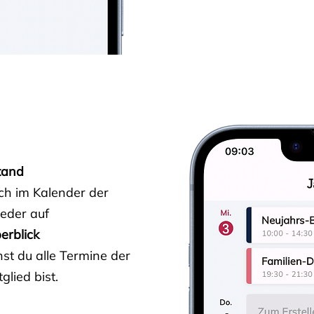
tand
ich im Kalender der
ieder auf
erblick
st du alle Termine der
glied bist.