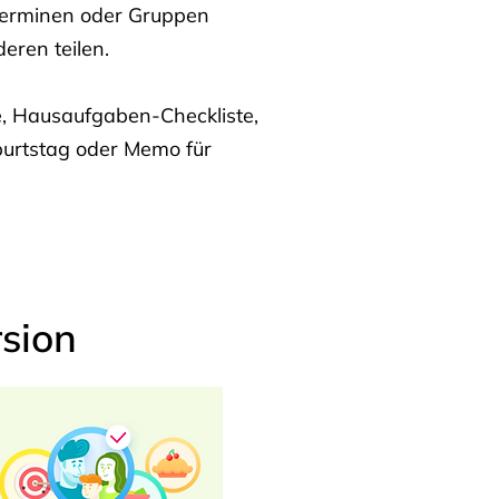
Terminen oder Gruppen
eren teilen.
te, Hausaufgaben-Checkliste,
burtstag oder Memo für
sion