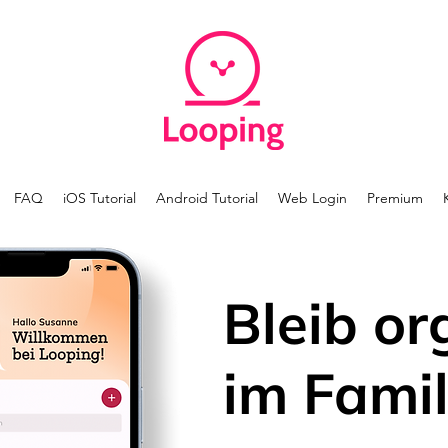
FAQ
iOS Tutorial
Android Tutorial
Web Login
Premium
Bleib or
im Famil