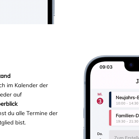
tand
ich im Kalender der
ieder auf
erblick
st du alle Termine der
glied bist.