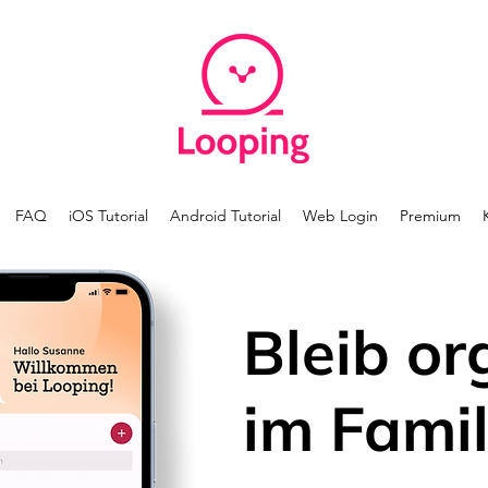
FAQ
iOS Tutorial
Android Tutorial
Web Login
Premium
Bleib or
im Famil