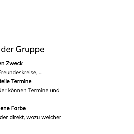
 der Gruppe
den Zweck
reundeskreise, ...
teile Termine
eder können Termine und
gene Farbe
der direkt, wozu welcher