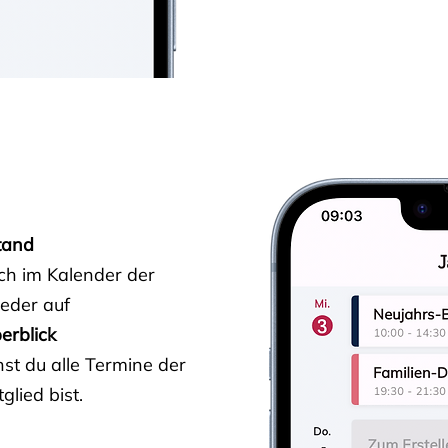
tand
ich im Kalender der
ieder auf
erblick
st du alle Termine der
glied bist.