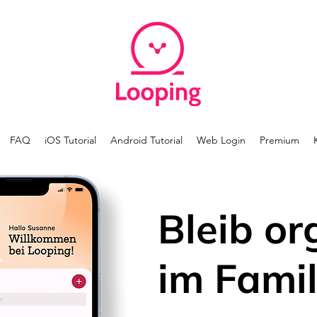
FAQ
iOS Tutorial
Android Tutorial
Web Login
Premium
Bleib or
im Famil