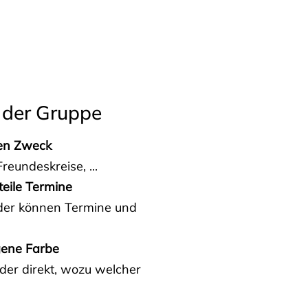
 der Gruppe
den Zweck
reundeskreise, ...
teile Termine
eder können Termine und
gene Farbe
der direkt, wozu welcher