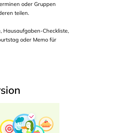
Terminen oder Gruppen
eren teilen.
te, Hausaufgaben-Checkliste,
burtstag oder Memo für
sion