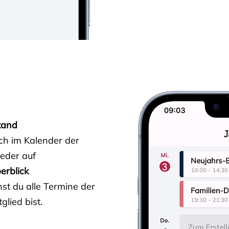
tand
ich im Kalender der
ieder auf
erblick
st du alle Termine der
glied bist.