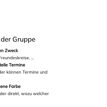
 der Gruppe
den Zweck
reundeskreise, ...
teile Termine
eder können Termine und
gene Farbe
der direkt, wozu welcher