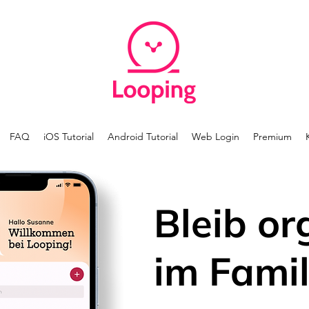
FAQ
iOS Tutorial
Android Tutorial
Web Login
Premium
Bleib or
im Famil