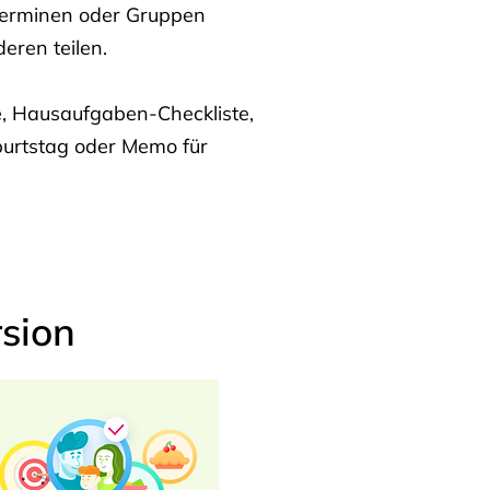
Terminen oder Gruppen
eren teilen.
te, Hausaufgaben-Checkliste,
burtstag oder Memo für
sion