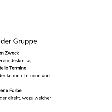
 der Gruppe
den Zweck
reundeskreise, ...
teile Termine
eder können Termine und
gene Farbe
der direkt, wozu welcher