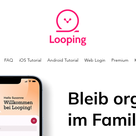
FAQ
iOS Tutorial
Android Tutorial
Web Login
Premium
Bleib or
im Famil