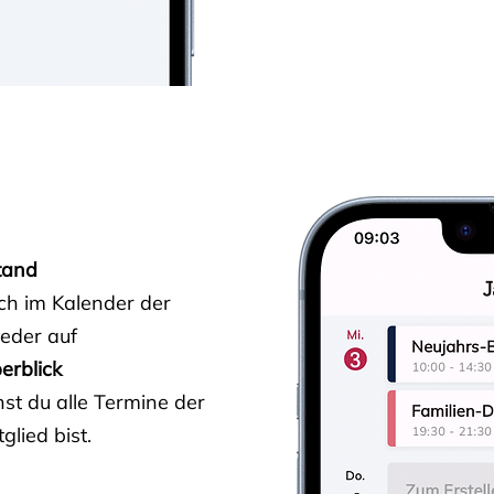
tand
ich im Kalender der
ieder auf
erblick
st du alle Termine der
glied bist.