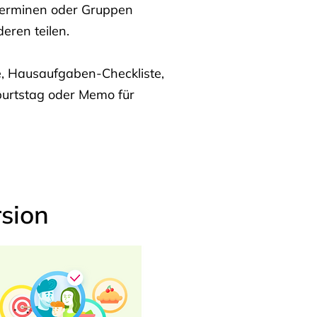
Terminen oder Gruppen
eren teilen.
te, Hausaufgaben-Checkliste,
burtstag oder Memo für
sion