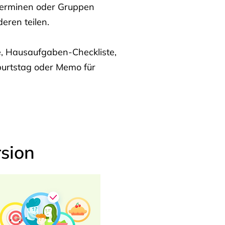
Terminen oder Gruppen
eren teilen.
te, Hausaufgaben-Checkliste,
burtstag oder Memo für
sion