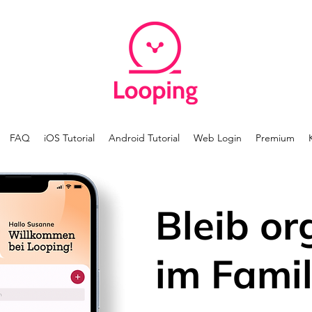
FAQ
iOS Tutorial
Android Tutorial
Web Login
Premium
Bleib or
im Famil