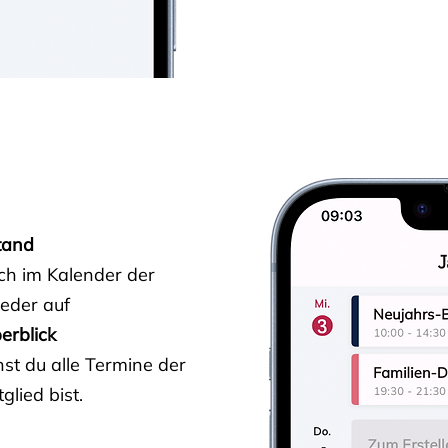
tand
ich im Kalender der
ieder auf
erblick
st du alle Termine der
glied bist.