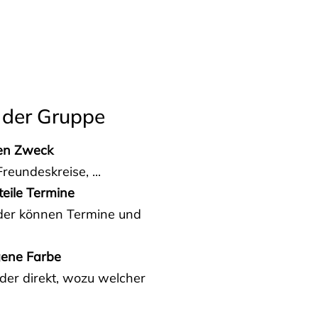
 der Gruppe
den Zweck
reundeskreise, ...
teile Termine
eder können Termine und
gene Farbe
der direkt, wozu welcher