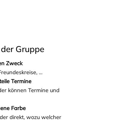
 der Gruppe
den Zweck
reundeskreise, ...
teile Termine
eder können Termine und
gene Farbe
der direkt, wozu welcher