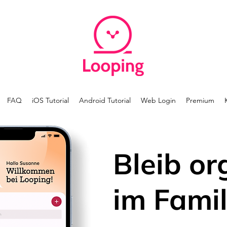
FAQ
iOS Tutorial
Android Tutorial
Web Login
Premium
Bleib or
im Famil