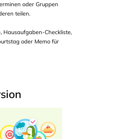
Terminen oder Gruppen
eren teilen.
te, Hausaufgaben-Checkliste,
burtstag oder Memo für
sion