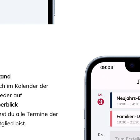
tand
ich im Kalender der
ieder auf
erblick
st du alle Termine der
glied bist.