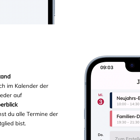
tand
ich im Kalender der
ieder auf
erblick
st du alle Termine der
glied bist.