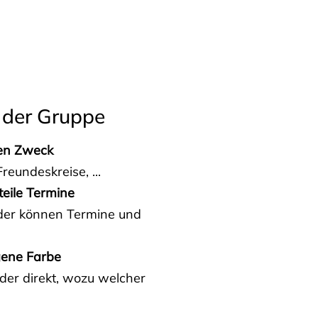
 der Gruppe
den Zweck
reundeskreise, ...
teile Termine
eder können Termine und
gene Farbe
der direkt, wozu welcher