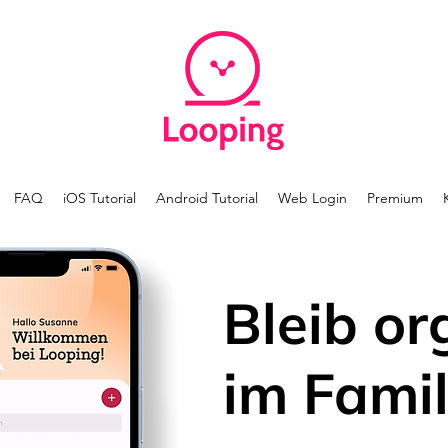
FAQ
iOS Tutorial
Android Tutorial
Web Login
Premium
Bleib or
im Famil