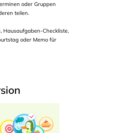
Terminen oder Gruppen
eren teilen.
te, Hausaufgaben-Checkliste,
burtstag oder Memo für
sion