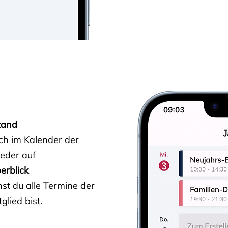
tand
ich im Kalender der
ieder auf
erblick
st du alle Termine der
glied bist.