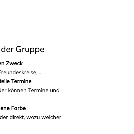
 der Gruppe
den Zweck
reundeskreise, ...
teile Termine
eder können Termine und
gene Farbe
der direkt, wozu welcher