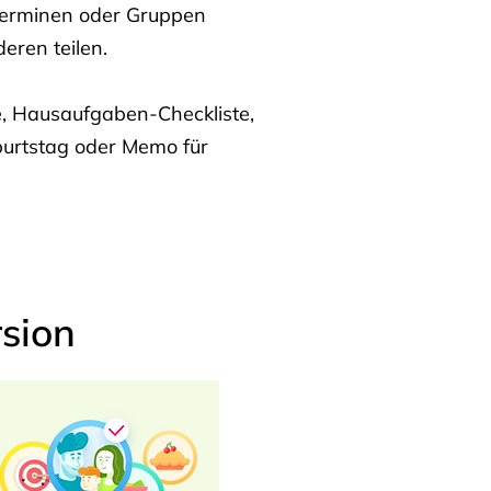
Terminen oder Gruppen
eren teilen.
te, Hausaufgaben-Checkliste,
burtstag oder Memo für
sion