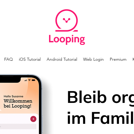
FAQ
iOS Tutorial
Android Tutorial
Web Login
Premium
Bleib or
im Famil