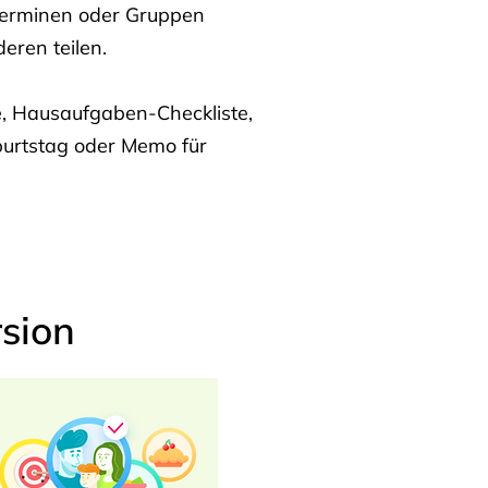
Terminen oder Gruppen
eren teilen.
te, Hausaufgaben-Checkliste,
burtstag oder Memo für
sion