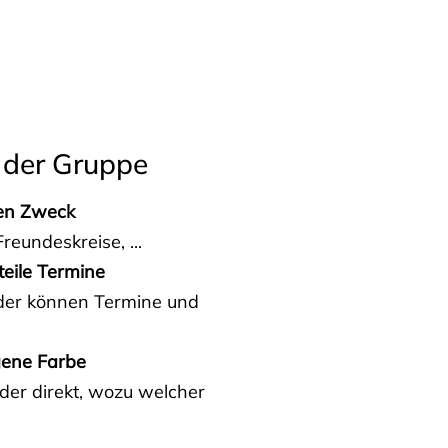
 der Gruppe
den Zweck
reundeskreise, ...
teile Termine
eder können Termine und
gene Farbe
der direkt, wozu welcher