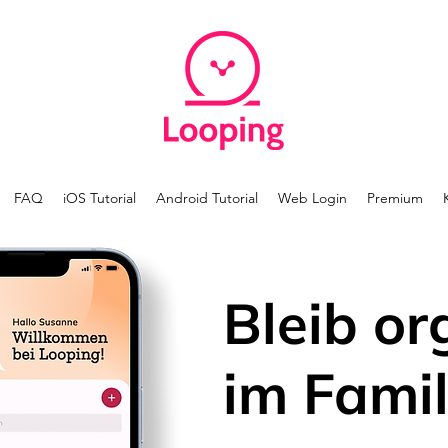
FAQ
iOS Tutorial
Android Tutorial
Web Login
Premium
Bleib or
im Famil