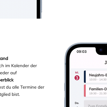
tand
ich im Kalender der
ieder auf
erblick
st du alle Termine der
glied bist.