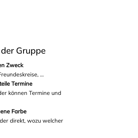
 der Gruppe
den Zweck
reundeskreise, ...
teile Termine
eder können Termine und
gene Farbe
der direkt, wozu welcher