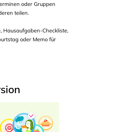
Terminen oder Gruppen
eren teilen.
te, Hausaufgaben-Checkliste,
burtstag oder Memo für
sion