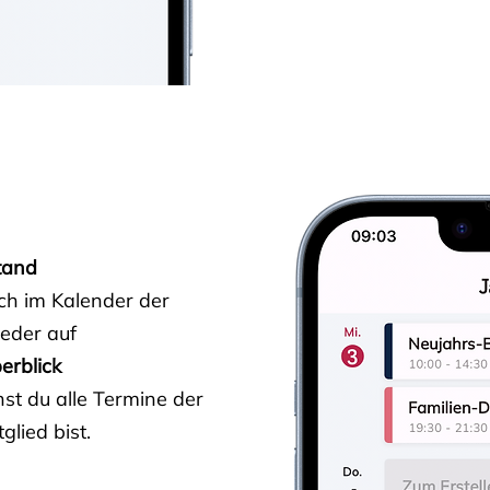
tand
ich im Kalender der
ieder auf
erblick
st du alle Termine der
glied bist.