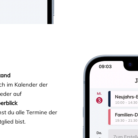
tand
ich im Kalender der
ieder auf
erblick
st du alle Termine der
glied bist.