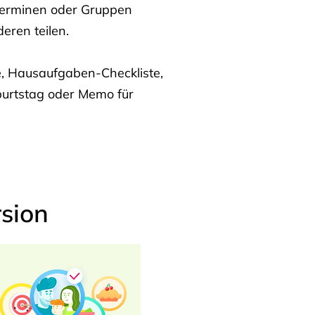
Terminen oder Gruppen
eren teilen.
te, Hausaufgaben-Checkliste,
burtstag oder Memo für
sion