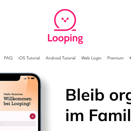
FAQ
iOS Tutorial
Android Tutorial
Web Login
Premium
Bleib or
im Famil