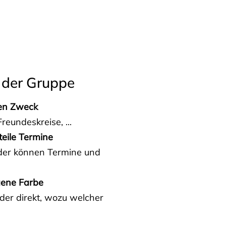
 der Gruppe
den Zweck
reundeskreise, ...
teile Termine
eder können Termine und
gene Farbe
der direkt, wozu welcher