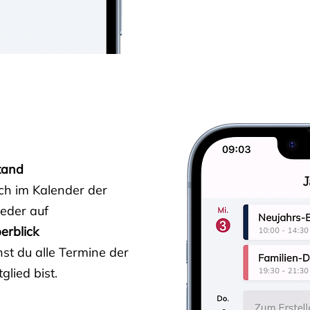
tand
ich im Kalender der
ieder auf
erblick
st du alle Termine der
glied bist.