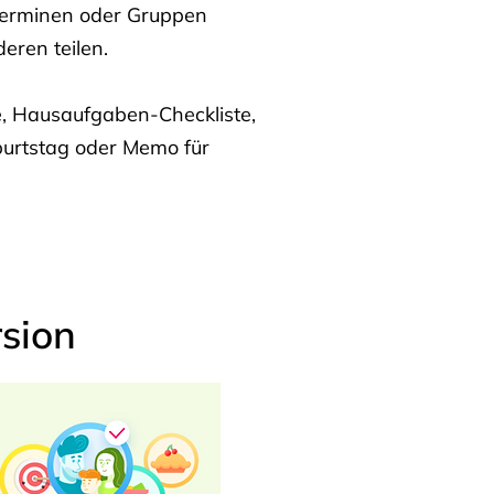
Terminen oder Gruppen
eren teilen.
te, Hausaufgaben-Checkliste,
burtstag oder Memo für
sion