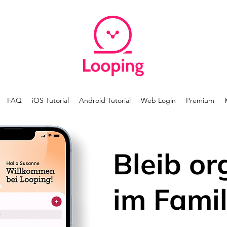
FAQ
iOS Tutorial
Android Tutorial
Web Login
Premium
Bleib or
im Famil