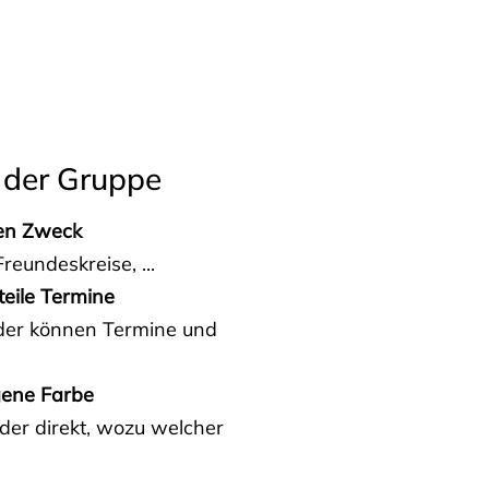
 der Gruppe
den Zweck
reundeskreise, ...
teile Termine
eder können Termine und
gene Farbe
der direkt, wozu welcher