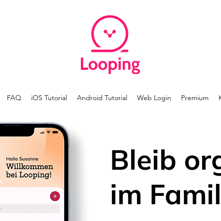
FAQ
iOS Tutorial
Android Tutorial
Web Login
Premium
Bleib or
im Famil