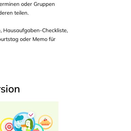
Terminen oder Gruppen
eren teilen.
te, Hausaufgaben-Checkliste,
burtstag oder Memo für
sion