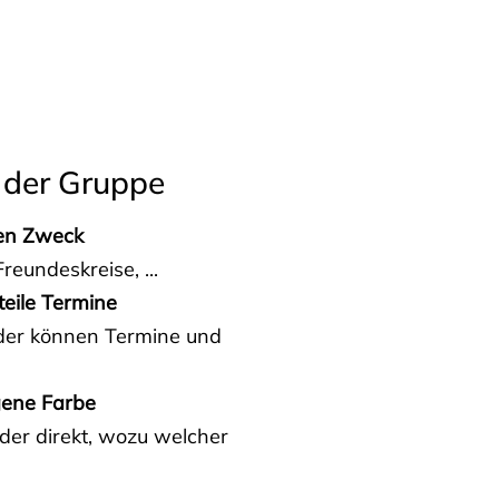
 der Gruppe
den Zweck
reundeskreise, ...
teile Termine
eder können Termine und
gene Farbe
der direkt, wozu welcher