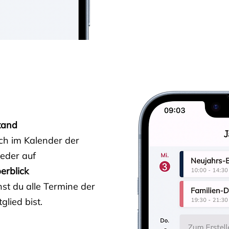
tand
ich im Kalender der
ieder auf
erblick
st du alle Termine der
glied bist.