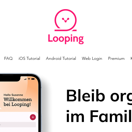
FAQ
iOS Tutorial
Android Tutorial
Web Login
Premium
Bleib or
im Famil