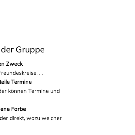
 der Gruppe
den Zweck
reundeskreise, ...
teile Termine
eder können Termine und
gene Farbe
der direkt, wozu welcher