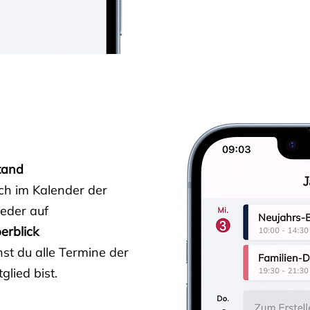
tand
ich im Kalender der
ieder auf
erblick
st du alle Termine der
glied bist.