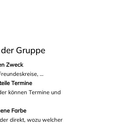
 der Gruppe
den Zweck
reundeskreise, ...
teile Termine
eder können Termine und
gene Farbe
der direkt, wozu welcher