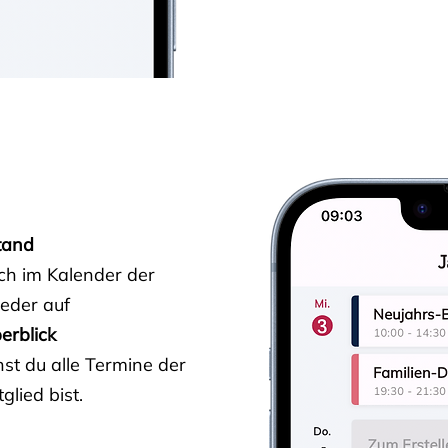
tand
ich im Kalender der
ieder auf
erblick
st du alle Termine der
glied bist.