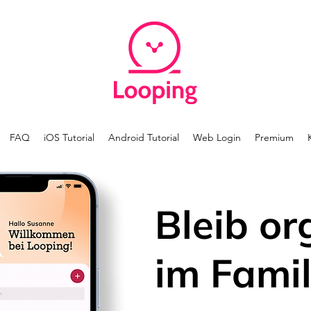
FAQ
iOS Tutorial
Android Tutorial
Web Login
Premium
Bleib or
im Famil