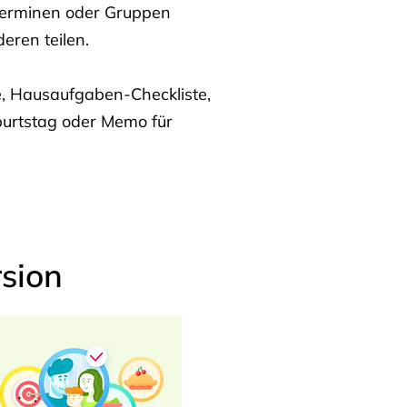
Terminen oder Gruppen
eren teilen.
te, Hausaufgaben-Checkliste,
burtstag oder Memo für
sion