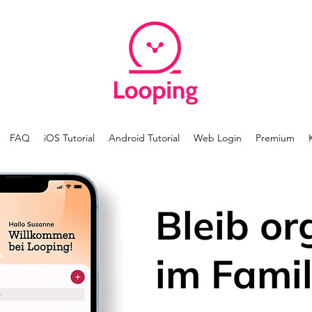
FAQ
iOS Tutorial
Android Tutorial
Web Login
Premium
Bleib or
im Famil