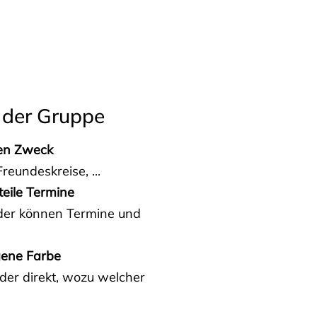
 der Gruppe
den Zweck
reundeskreise, ...
teile Termine
eder können Termine und
gene Farbe
der direkt, wozu welcher