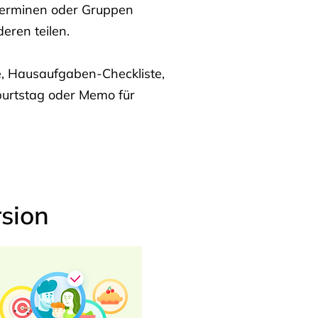
Terminen oder Gruppen
eren teilen.
te, Hausaufgaben-Checkliste,
burtstag oder Memo für
sion