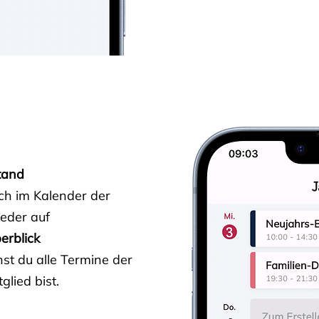
tand
ich im Kalender der
ieder auf
erblick
st du alle Termine der
glied bist.