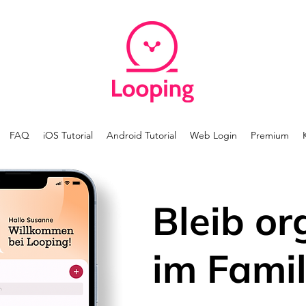
FAQ
iOS Tutorial
Android Tutorial
Web Login
Premium
Bleib or
im Famil