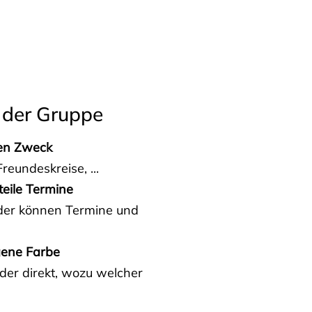
 der Gruppe
den Zweck
reundeskreise, ...
teile Termine
eder können Termine und
gene Farbe
der direkt, wozu welcher