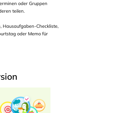
Terminen oder Gruppen
eren teilen.
te, Hausaufgaben-Checkliste,
burtstag oder Memo für
sion