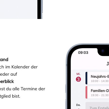
tand
ich im Kalender der
ieder auf
erblick
st du alle Termine der
glied bist.