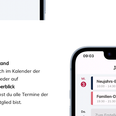
tand
ich im Kalender der
ieder auf
erblick
st du alle Termine der
glied bist.