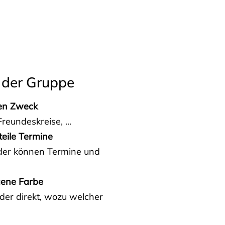
 der Gruppe
den Zweck
reundeskreise, ...
teile Termine
eder können Termine und
gene Farbe
der direkt, wozu welcher