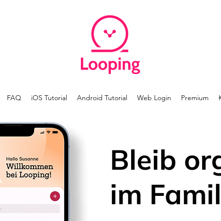
FAQ
iOS Tutorial
Android Tutorial
Web Login
Premium
Bleib or
im Famil