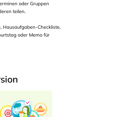
Terminen oder Gruppen
eren teilen.
te, Hausaufgaben-Checkliste,
burtstag oder Memo für
sion