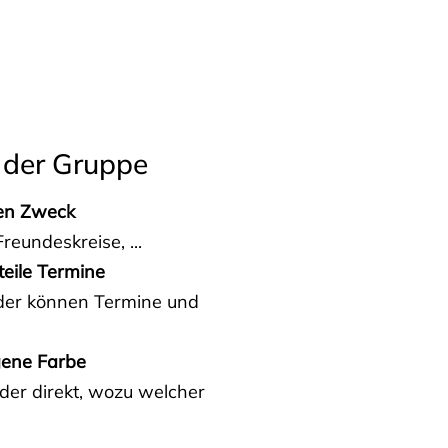
 der Gruppe
den Zweck
reundeskreise, ...
teile Termine
eder können Termine und
gene Farbe
der direkt, wozu welcher