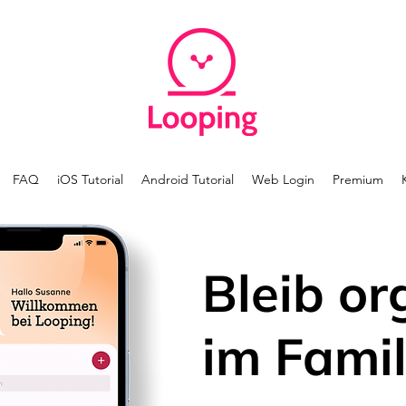
FAQ
iOS Tutorial
Android Tutorial
Web Login
Premium
Bleib or
im Famil