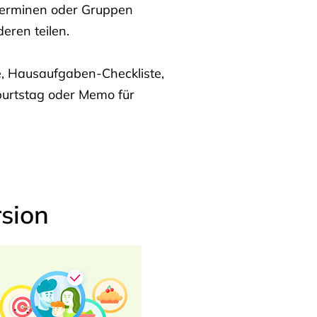
Terminen oder Gruppen
eren teilen.
te, Hausaufgaben-Checkliste,
burtstag oder Memo für
sion