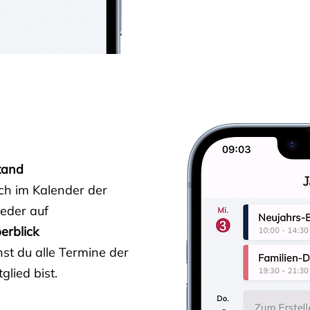
tand
ich im Kalender der
ieder auf
erblick
st du alle Termine der
glied bist.