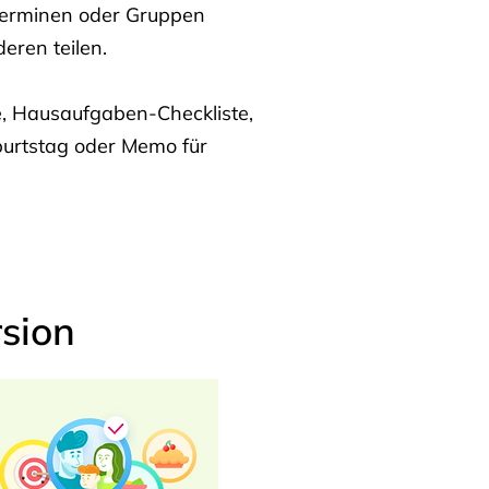
Terminen oder Gruppen
eren teilen.
te, Hausaufgaben-Checkliste,
burtstag oder Memo für
sion