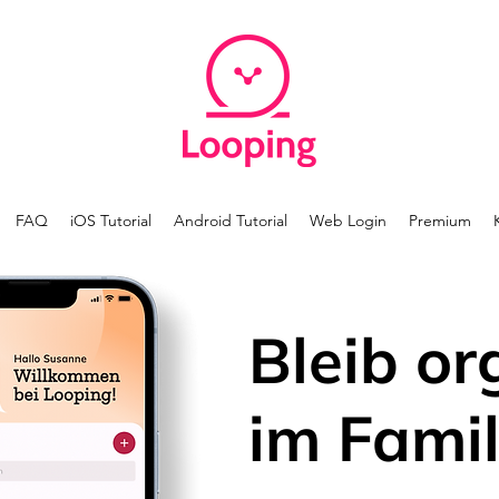
FAQ
iOS Tutorial
Android Tutorial
Web Login
Premium
Bleib or
im Famil