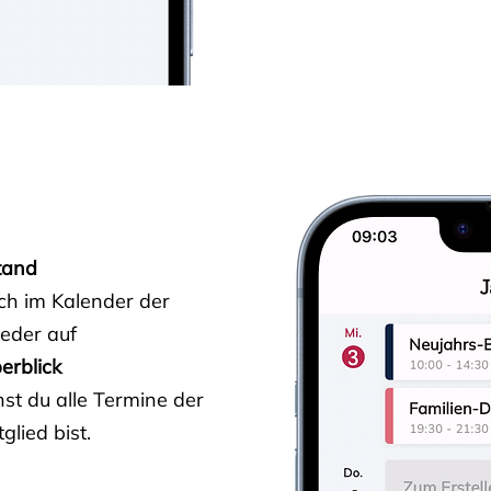
tand
ich im Kalender der
ieder auf
erblick
st du alle Termine der
glied bist.