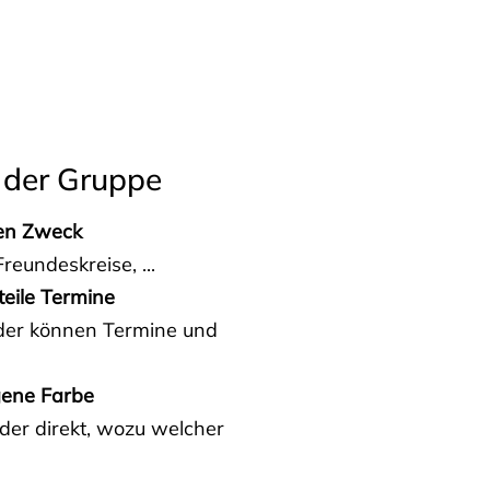
 der Gruppe
den Zweck
reundeskreise, ...
teile Termine
eder können Termine und
gene Farbe
der direkt, wozu welcher